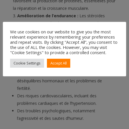
favorisent la production de protéines, essentielles pour
la réparation et la croissance musculaire.
Amélioration de l’endurance :
Les stéroïdes
peuvent augmenter l’endurance, permettant des
séances d’entraînement plus longues et plus efficaces.
We use cookies on our website to give you the most
relevant experience by remembering your preferences
and repeat visits. By clicking “Accept All”, you consent to
Risques associés à l’utilisation de stéroïdes
the use of ALL the cookies. However, you may visit
Malgré leurs avantages potentiels, les stéroïdes
"Cookie Settings" to provide a controlled consent.
anabolisants comportent des risques significatifs, tels
que :
Cookie Settings
Accept All
Des effets secondaires hormonaux, comme les
déséquilibres hormonaux et les problèmes de
fertilité.
Des risques cardiovasculaires, incluant des
problèmes cardiaques et de l’hypertension.
Des troubles psychologiques, notamment
l’agressivité et des sautes d’humeur.