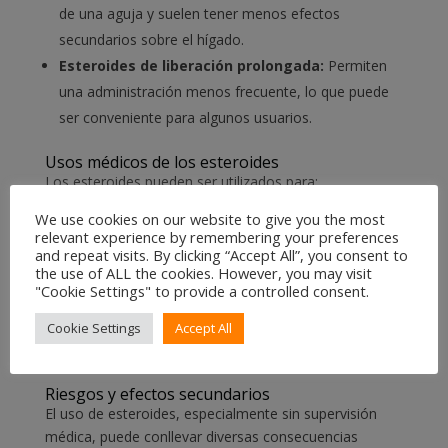
de una aguja y suelen tener menos efectos
secundarios sobre el hígado.
Esteroides de liberación prolongada:
Permiten
una administración menos frecuente, lo que puede
ser conveniente para algunos usuarios.
Usos médicos de los esteroides
Los esteroides pueden ser utilizados para:
We use cookies on our website to give you the most
Aumentar el apetito en pacientes con enfermedades
relevant experience by remembering your preferences
que causan pérdida de peso.
and repeat visits. By clicking “Accept All”, you consent to
Ayudar en la recuperación después de cirugías o
the use of ALL the cookies. However, you may visit
"Cookie Settings" to provide a controlled consent.
lesiones.
Tratar ciertos tipos de anemia y condiciones
Cookie Settings
Accept All
hormonales.
Riesgos y efectos secundarios
El uso de esteroides, especialmente sin supervisión
médica, puede conllevar diversas consecuencias